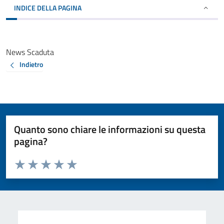
INDICE DELLA PAGINA
News Scaduta
Indietro
Quanto sono chiare le informazioni su questa
pagina?
Valuta da 1 a 5 stelle la pagina
Valuta 1 stelle su 5
Valuta 2 stelle su 5
Valuta 3 stelle su 5
Valuta 4 stelle su 5
Valuta 5 stelle su 5