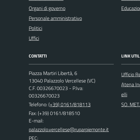
Organi di governo
Educazio
Personale amministrativo
Politici
Uffici
CONTATTI
LINK UTIL
Piazza Martiri Libertà, 6
Ufficio R
13040 Palazzolo Vercellese (VC)
Atena Ind
C.F. 00326670023 - P.Iva:
elli
00326670023
Telefono:
(+39) 0161/818113
SO. MET. 
Fax: (+39) 0161/818510
E-mail:
PEC: