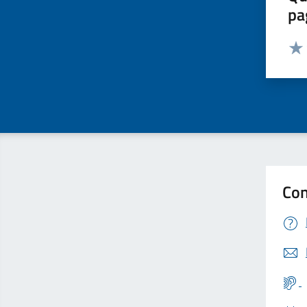
pa
Valut
Valu
Con