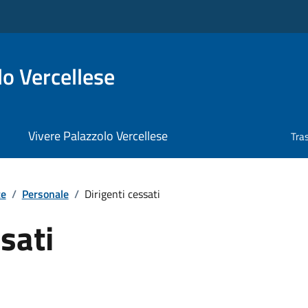
o Vercellese
Vivere Palazzolo Vercellese
Tra
te
/
Personale
/
Dirigenti cessati
sati