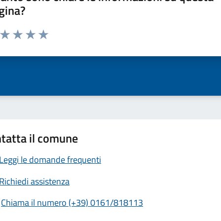
gina?
a da 1 a 5 stelle la pagina
ta 1 stelle su 5
Valuta 2 stelle su 5
Valuta 3 stelle su 5
Valuta 4 stelle su 5
Valuta 5 stelle su 5
tatta il comune
Leggi le domande frequenti
Richiedi assistenza
Chiama il numero (+39) 0161/818113