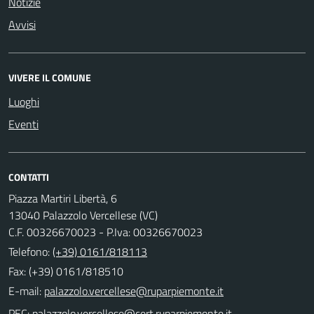
Notizie
Avvisi
VIVERE IL COMUNE
Luoghi
Eventi
CONTATTI
Piazza Martiri Libertà, 6
13040 Palazzolo Vercellese (VC)
C.F. 00326670023 - P.Iva: 00326670023
Telefono:
(+39) 0161/818113
Fax: (+39) 0161/818510
E-mail:
PEC: