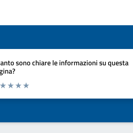
anto sono chiare le informazioni su questa
gina?
a da 1 a 5 stelle la pagina
ta 1 stelle su 5
Valuta 2 stelle su 5
Valuta 3 stelle su 5
Valuta 4 stelle su 5
Valuta 5 stelle su 5