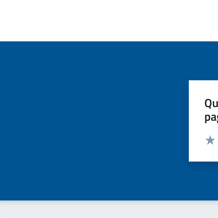
Qu
pa
Valut
Valu