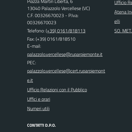
Piazza Martiri Libertà, 6
Ufficio R
13040 Palazzolo Vercellese (VC)
Atena Ind
C.F. 00326670023 - P.Iva:
elli
00326670023
Telefono:
(+39) 0161/818113
SO. MET. 
Fax: (+39) 0161/818510
E-mail:
PEC:
Ufficio Relazioni con il Pubblico
Uffici e orari
Numeri utili
CONTATTI D.P.O.