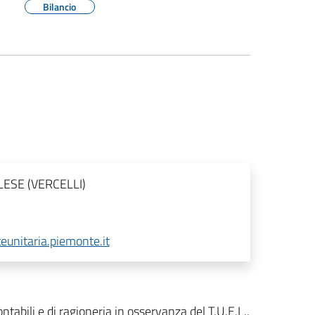
Bilancio
LLESE (VERCELLI)
eunitaria.piemonte.it
ontabili e di ragioneria in osservanza del T.U.E.L.,