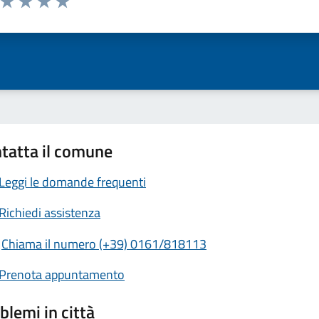
ta 1 stelle su 5
Valuta 2 stelle su 5
Valuta 3 stelle su 5
Valuta 4 stelle su 5
Valuta 5 stelle su 5
tatta il comune
Leggi le domande frequenti
Richiedi assistenza
Chiama il numero (+39) 0161/818113
Prenota appuntamento
blemi in città